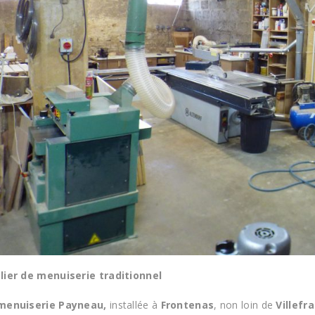
lier de menuiserie traditionnel
menuiserie Payneau,
installée à
Frontenas
, non loin de
Villefr