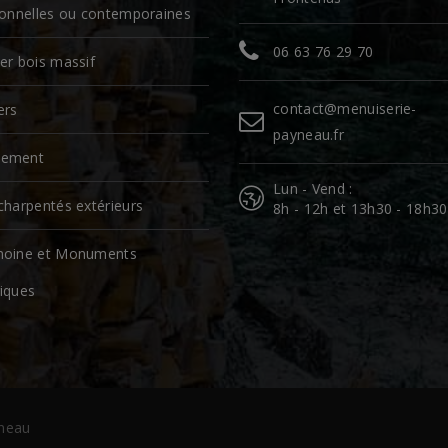
tionnelles ou contemporaines
06 63 76 29 70
er bois massif
contact@menuiserie-
ers
payneau.fr
cement
Lun - Vend :
charpentés extérieurs
8h - 12h et 13h30 - 18h30
moine et Monuments
riques
yneau