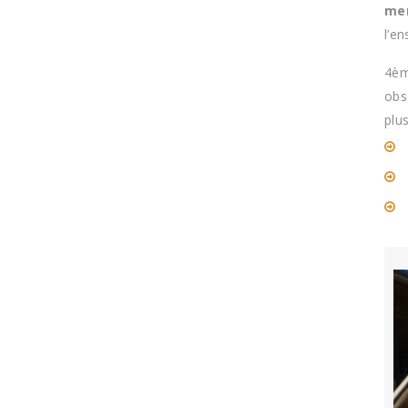
men
l’e
4èm
obs
plu