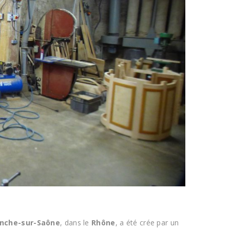
anche-sur-Saône
, dans le
Rhône
, a été crée par un