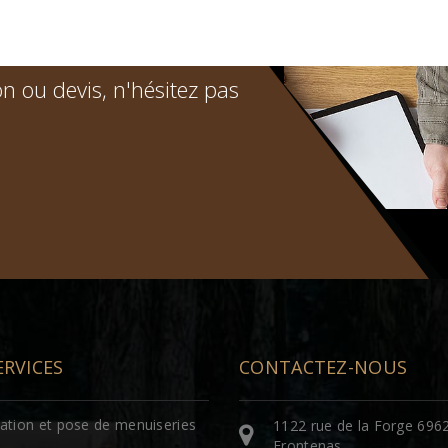
n ou devis, n'hésitez pas
ERVICES
CONTACTEZ-NOUS
cation et pose de menuiseries
1122 rue de la Forge 696
Frontenas