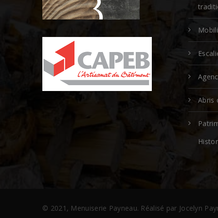
tradi
Mobili
Escali
Agen
Abris 
Patri
Histo
© 2021, Menuiserie Payneau. Réalisé par Jocelyn Pa