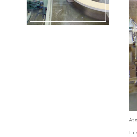
Ate
La